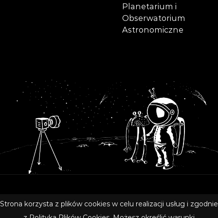
Planetarium i
Obserwatorium
Astronomiczne
Copyright © 2020 Olsztyńskie Planetarium i Obserwatorium
Strona korzysta z plików cookies w celu realizacji usług i zgodnie
Astronomiczne
z
Polityką Plików Cookies
. Możesz określić warunki