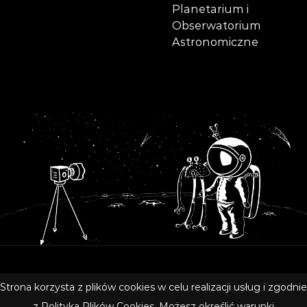
Planetarium i
Obserwatorium
Astronomiczne
Copyright © 2020 Olsztyńskie Planetarium i Obserwatorium
Strona korzysta z plików cookies w celu realizacji usług i zgodnie
Astronomiczne
z
Polityką Plików Cookies
. Możesz określić warunki