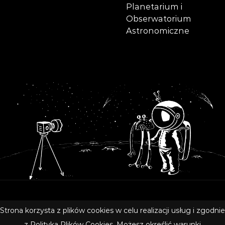
Planetarium i
Obserwatorium
Astronomiczne
Copyright © 2020 Olsztyńskie Planetarium i Obserwatorium
Strona korzysta z plików cookies w celu realizacji usług i zgodnie
Astronomiczne
z
Polityką Plików Cookies
. Możesz określić warunki