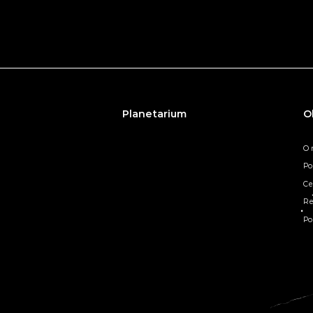
Planetarium
O
O 
Po
Ce
Re
Po