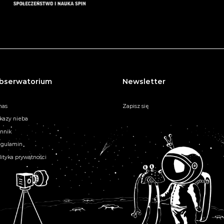
bserwatorium
Newsletter
nas
Zapisz się
kazy nieba
nnik
gulamin
lityka prywatności