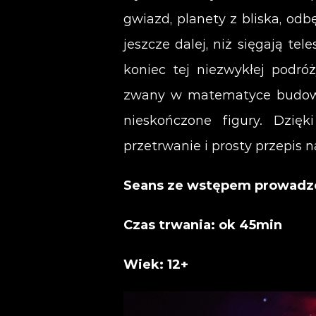
gwiazd, planety z bliska, od
jeszcze dalej, niż sięgają te
koniec tej niezwykłej podró
zwany w matematyce budowan
nieskończone figury. Dzi
przetrwanie i prosty przepis n
Seans ze wstępem prowadz
Czas trwania: ok 45min
Wiek: 12+