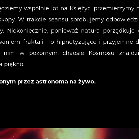
będziemy wspólnie lot na Księżyc, przemierzymy n
leskopy. W trakcie seansu spróbujemy odpowiedzi
ży. Niekoniecznie, ponieważ natura porządkuj
iem fraktali. To hipnotyzujące i przyjemne dl
ęki nim w pozornym chaosie Kosmosu znajd
a piękno.
onym przez astronoma na żywo.