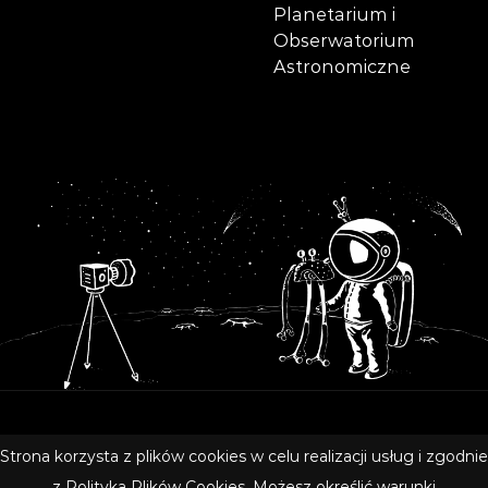
Planetarium i
Obserwatorium
Astronomiczne
Copyright © 2020 Olsztyńskie Planetarium i Obserwatorium
Strona korzysta z plików cookies w celu realizacji usług i zgodnie
Astronomiczne
z
Polityką Plików Cookies
. Możesz określić warunki