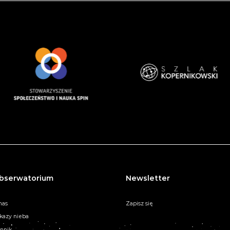
bserwatorium
Newsletter
nas
Zapisz się
kazy nieba
nnik