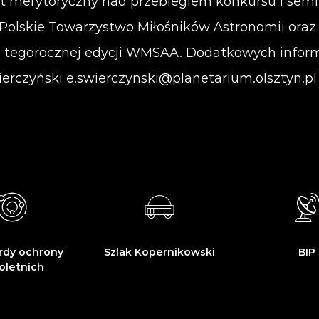
t merytoryczny nad przebiegiem konkursu i semi
Polskie Towarzystwo Miłośników Astronomii oraz
n tegorocznej edycji WMSAA. Dodatkowych inform
ierczyński
e.swierczynski@planetarium.olsztyn.pl
rdy ochrony
Szlak Kopernikowski
BIP
oletnich