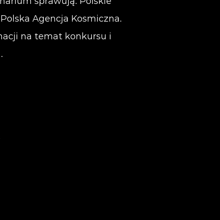
narium sprawują: Polskie
 Polska Agencja Kosmiczna.
acji na temat konkursu i
.