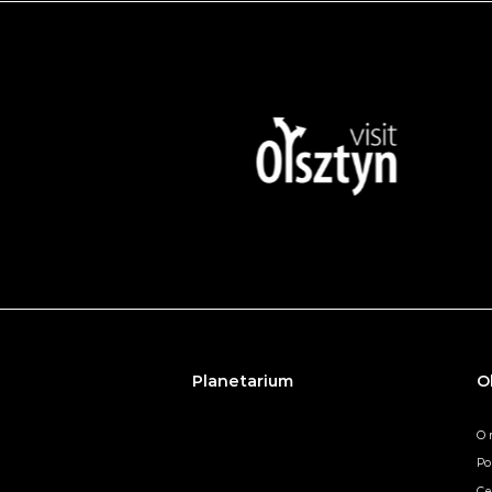
Planetarium
O
O 
Po
Ce