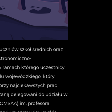
uczniów szkół średnich oraz
stronomiczno-
w ramach którego uczestnicy
łu wojewódzkiego, który
orzy najciekawszych prac
ostaną delegowani do udziału w
OMSAA) im. profesora