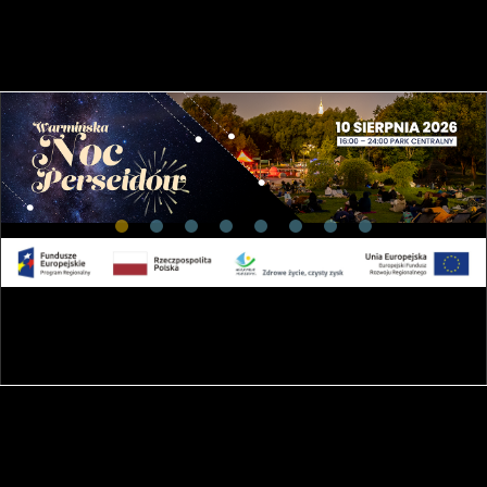
13:00
Seans filmowy: KOSMICZNE ZOO
13:20
Symulacja - łazik księżycowy
13:40
Symulacja - łazik księżycowy
14:00
Symulacja - łazik księżycowy
14:00
Seans filmowy: Nasz Wszechświat
14:20
Symulacja - łazik księżycowy
14:40
Symulacja - łazik księżycowy
15:00
Symulacja - łazik księżycowy
15:00
Seans filmowy: W poszukiwaniu Ciemnej materii
15:40
Symulacja - łazik księżycowy
16:00
Symulacja - łazik księżycowy
16:00
Seans filmowy: Polaris
16:20
Symulacja - łazik księżycowy
16:40
Symulacja - łazik księżycowy
17:00
Symulacja - łazik księżycowy