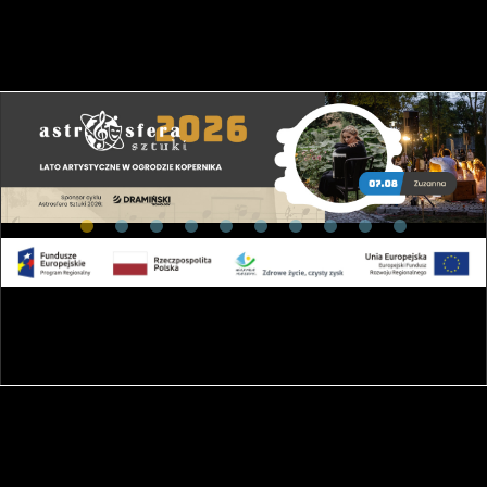
Seans filmowy: Łucja i zagadka spadających gwiazd (
13:00
Polaris2)
13:20
Symulacja - łazik księżycowy
13:40
Symulacja - łazik księżycowy
14:00
Symulacja - łazik księżycowy
14:00
Seans filmowy: W poszukiwaniu Ciemnej materii
14:20
Symulacja - łazik księżycowy
14:40
Symulacja - łazik księżycowy
15:00
Symulacja - łazik księżycowy
15:00
Seans filmowy: Niespokojny Wszechświat
15:40
Symulacja - łazik księżycowy
16:00
Symulacja - łazik księżycowy
16:00
Seans filmowy: Dinozaury - historia przetrwania
16:20
Symulacja - łazik księżycowy
16:40
Symulacja - łazik księżycowy
17:00
Symulacja - łazik księżycowy