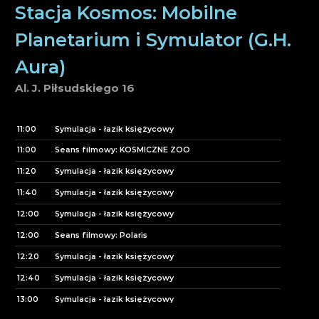
Stacja Kosmos: Mobilne
14:30
Zwiedzanie Pracowni
Planetarium i Symulator (G.H.
14:45
Doświadczalnia Kopernika
15:00
Seans filmowy: Nasz Wszechświat
Aura)
15:15
Doświadczalnia Kopernika
Al. J. Piłsudskiego 16
16:00
Zwiedzanie Pracowni
16:00
Seans filmowy: Poza Słońcem
11:00
Symulacja - łazik księżycowy
16:15
Doświadczalnia Kopernika
11:00
Seans filmowy: KOSMICZNE ZOO
17:00
Seans filmowy: Explore
11:20
Symulacja - łazik księżycowy
17:30
Zwiedzanie Pracowni
11:40
Symulacja - łazik księżycowy
12:00
Symulacja - łazik księżycowy
12:00
Seans filmowy: Polaris
12:20
Symulacja - łazik księżycowy
12:40
Symulacja - łazik księżycowy
13:00
Symulacja - łazik księżycowy